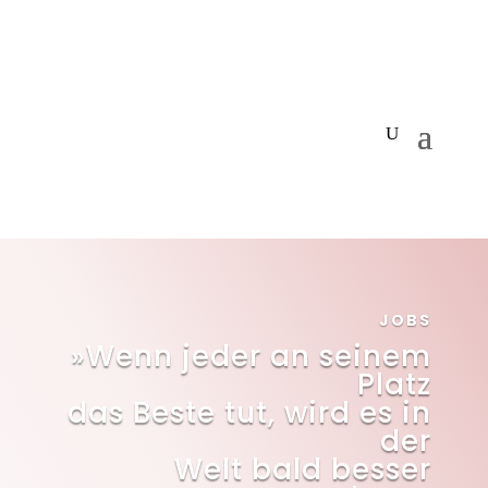
JOBS
»Wenn jeder an seinem
Platz
das Beste tut, wird es in
der
Welt bald besser