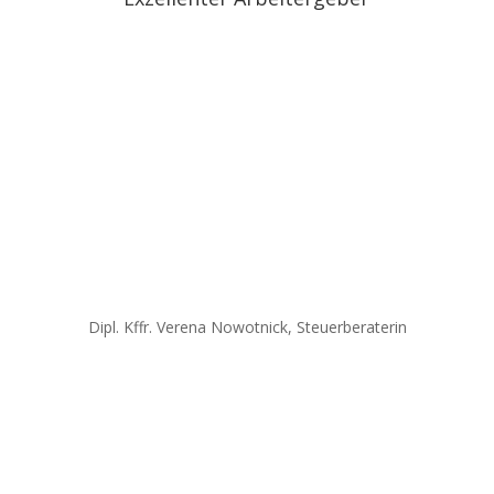
Es geht nicht nur um Steuern
nden, der deine Situation kennt und mit Herz & Verstand die beste und
persönlich, telefonisch oder im Videocall.«
Dipl. Kffr. Verena Nowotnick, Steuerberaterin