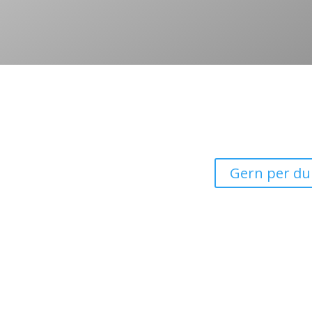
Steuern • Beraten • Di
»DIGITAL und doch persönlich 
Gern per du