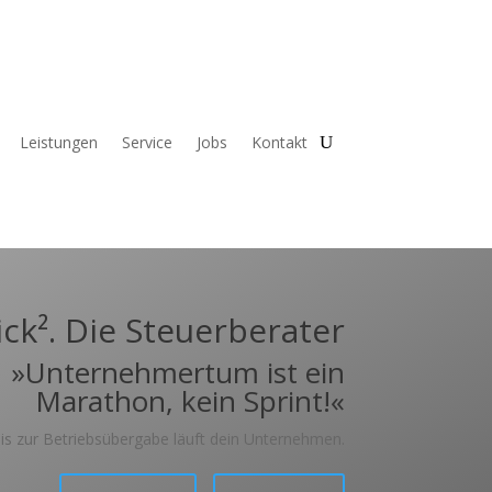
Leistungen
Service
Jobs
Kontakt
ck². Die Steuerberater
»Unternehmertum ist ein
Marathon, kein Sprint!«
bis zur Betriebsübergabe läuft dein Unternehmen.