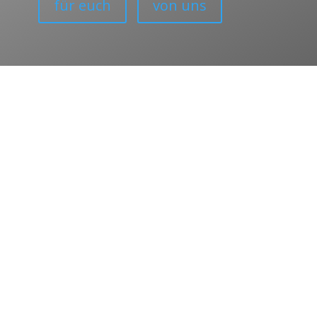
für euch
von uns